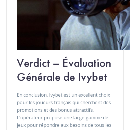
Verdict – Évaluation
Générale de Ivybet
En conclusion, Ivybet est un excellent choix
pour les joueurs français qui cherchent des
promotions et des bonus attractifs.
L’opérateur propose une large gamme de
jeux pour répondre aux besoins de tous les