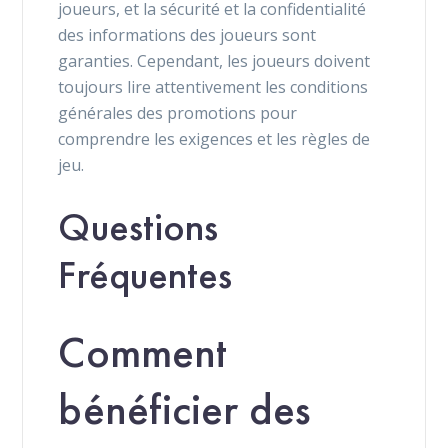
joueurs, et la sécurité et la confidentialité
des informations des joueurs sont
garanties. Cependant, les joueurs doivent
toujours lire attentivement les conditions
générales des promotions pour
comprendre les exigences et les règles de
jeu.
Questions
Fréquentes
Comment
bénéficier des