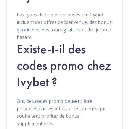
Les types de bonus proposés par Ivybet
incluent des offres de bienvenue, des bonus
quotidiens, des tours gratuits et des jeux de
hasard.
Existe-t-il des
codes promo chez
Ivybet ?
Oui, des codes promo peuvent être
proposés par Ivybet pour les joueurs qui
souhaitent profiter de bonus
supplémentaires.