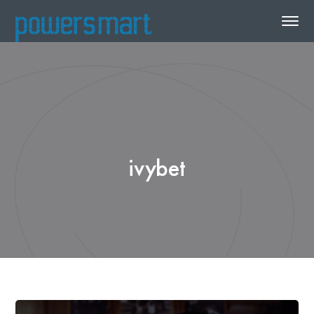
ivybet