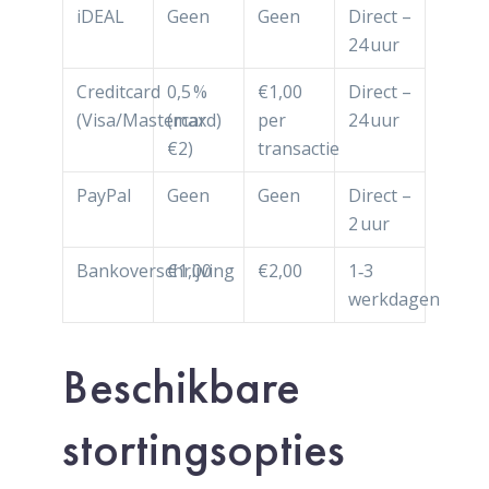
iDEAL
Geen
Geen
Direct –
24 uur
Creditcard
0,5 %
€1,00
Direct –
(Visa/Mastercard)
(max
per
24 uur
€2)
transactie
PayPal
Geen
Geen
Direct –
2 uur
Bankoverschrijving
€1,00
€2,00
1‑3
werkdagen
Beschikbare
stortingsopties