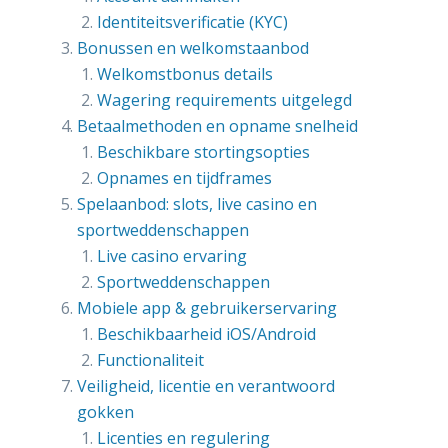
Identiteitsverificatie (KYC)
Bonussen en welkomstaanbod
Welkomstbonus details
Wagering requirements uitgelegd
Betaalmethoden en opname snelheid
Beschikbare stortingsopties
Opnames en tijdframes
Spelaanbod: slots, live casino en
sportweddenschappen
Live casino ervaring
Sportweddenschappen
Mobiele app & gebruikerservaring
Beschikbaarheid iOS/Android
Functionaliteit
Veiligheid, licentie en verantwoord
gokken
Licenties en regulering