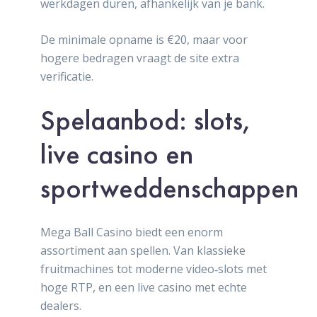
werkdagen duren, afhankelijk van je bank.
De minimale opname is €20, maar voor
hogere bedragen vraagt de site extra
verificatie.
Spelaanbod: slots,
live casino en
sportweddenschappen
Mega Ball Casino biedt een enorm
assortiment aan spellen. Van klassieke
fruitmachines tot moderne video‑slots met
hoge RTP, en een live casino met echte
dealers.