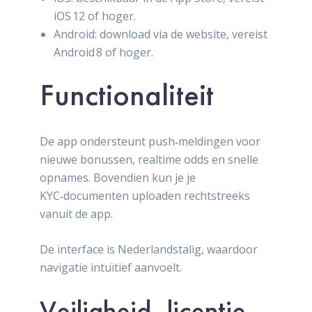
iOS 12 of hoger.
Android: download via de website, vereist
Android 8 of hoger.
Functionaliteit
De app ondersteunt push‑meldingen voor
nieuwe bonussen, realtime odds en snelle
opnames. Bovendien kun je je
KYC‑documenten uploaden rechtstreeks
vanuit de app.
De interface is Nederlandstalig, waardoor
navigatie intuïtief aanvoelt.
Veiligheid, licentie