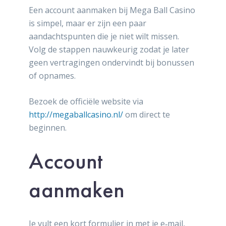
Een account aanmaken bij Mega Ball Casino
is simpel, maar er zijn een paar
aandachtspunten die je niet wilt missen.
Volg de stappen nauwkeurig zodat je later
geen vertragingen ondervindt bij bonussen
of opnames.
Bezoek de officiële website via
http://megaballcasino.nl/
om direct te
beginnen.
Account
aanmaken
Je vult een kort formulier in met je e‑mail,