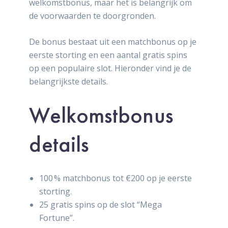
welkomstbonus, maar het is belangrijk om
de voorwaarden te doorgronden.
De bonus bestaat uit een matchbonus op je
eerste storting en een aantal gratis spins
op een populaire slot. Hieronder vind je de
belangrijkste details.
Welkomstbonus
details
100 % matchbonus tot €200 op je eerste
storting.
25 gratis spins op de slot “Mega
Fortune”.