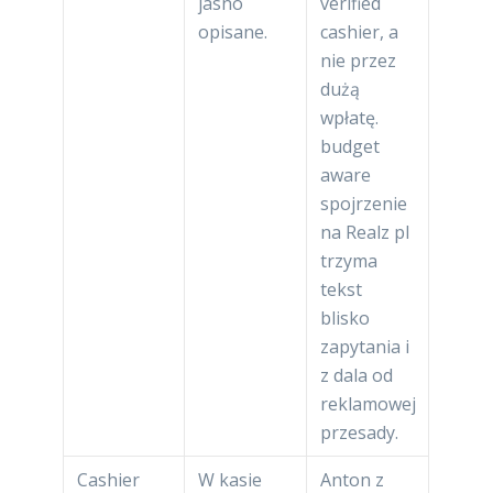
jasno
verified
opisane.
cashier, a
nie przez
dużą
wpłatę.
budget
aware
spojrzenie
na Realz pl
trzyma
tekst
blisko
zapytania i
z dala od
reklamowej
przesady.
Cashier
W kasie
Anton z