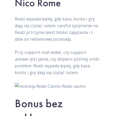
Nico Rome
Realz wypada lepiej, gdy kasa, konto i gry
dają się czytać razem. careful spojrzenie na
Realz pl trzyma tekst blisko zapytania i z
dala od reklamowej przesady.
Przy support chat widać, czy support
answer jest jasne, czy dopiero później zrobi
problem. Realz wypada lepiej, gdy kasa,
konto i gry dają się czytać razem.
Bonus bez