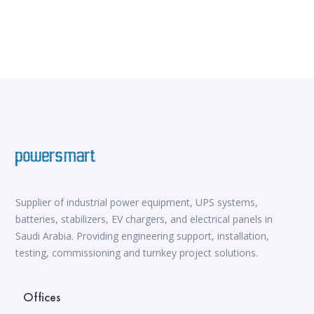
Supplier of industrial power equipment, UPS systems,
batteries, stabilizers, EV chargers, and electrical panels in
Saudi Arabia. Providing engineering support, installation,
testing, commissioning and turnkey project solutions.
Offices