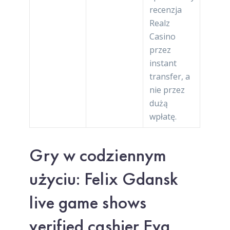
recenzja
Realz
Casino
przez
instant
transfer, a
nie przez
dużą
wpłatę.
Gry w codziennym
użyciu: Felix Gdansk
live game shows
verified cashier Eva