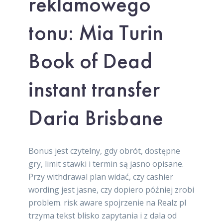
reklamowego
tonu: Mia Turin
Book of Dead
instant transfer
Daria Brisbane
Bonus jest czytelny, gdy obrót, dostępne
gry, limit stawki i termin są jasno opisane.
Przy withdrawal plan widać, czy cashier
wording jest jasne, czy dopiero później zrobi
problem. risk aware spojrzenie na Realz pl
trzyma tekst blisko zapytania i z dala od