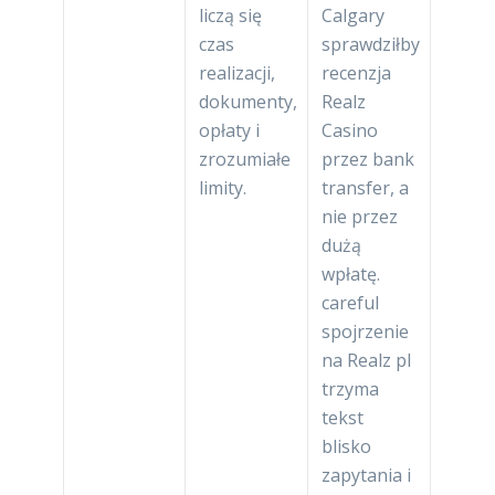
liczą się
Calgary
czas
sprawdziłby
realizacji,
recenzja
dokumenty,
Realz
opłaty i
Casino
zrozumiałe
przez bank
limity.
transfer, a
nie przez
dużą
wpłatę.
careful
spojrzenie
na Realz pl
trzyma
tekst
blisko
zapytania i